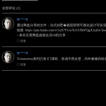
全部评论
(
2
)
微****者
通过网盘分享的文件：法式别墅�庭院照明可视化设计写实渲染
链接: https://pan.baidu.com/s/1a2UYUxrXcGUBoFQgX2yj6w?
--来自百度网盘超级会员v6的分享
ꂖ
回复
微****者
Twinmotion系列已有3门课程，形成中西合璧，内外兼修的组
ꂖ
回复